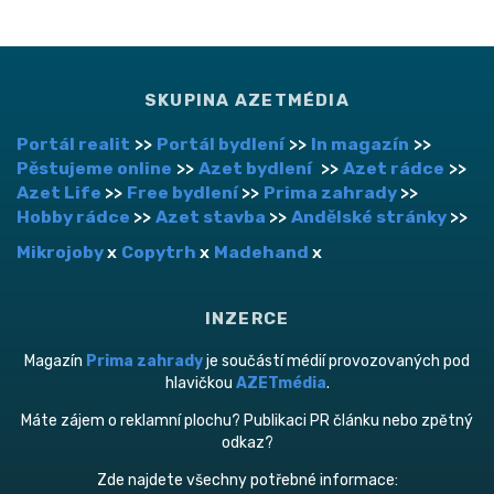
SKUPINA AZETMÉDIA
Portál realit
>>
Portál bydlení
>>
In magazín
>>
Pěstujeme online
>>
Azet bydlení
>>
Azet rádce
>>
Azet Life
>>
Free bydlení
>>
Prima zahrady
>>
Hobby rádce
>>
Azet stavba
>>
Andělské stránky
>>
Mikrojoby
x
Copytrh
x
Madehand
x
INZERCE
Magazín
Prima zahrady
je součástí médií provozovaných pod
hlavičkou
AZETmédia
.
Máte zájem o reklamní plochu? Publikaci PR článku nebo zpětný
odkaz?
Zde najdete všechny potřebné informace: