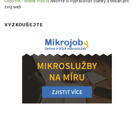
Copytrh - online tržiště
Nechte si vypracovat články a obsah pro
svůj web
VYZKOUŠEJTE