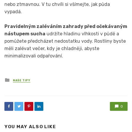
nebo ztmavnou. V tu chvíli si všímejte, jak půda
vypadá.
Pravidelným zaléváním zahrady před očekávaným
nástupem sucha
udržíte hladinu vlhkosti v půdě a
pomůžete předcházet nedostatku vody. Rostliny byste
měli zalévat večer, kdy je chladněji, abyste
minimalizovali odpařování.
Posted
NAŠE TIPY
in
0
YOU MAY ALSO LIKE