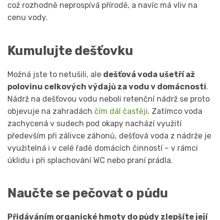
což rozhodně neprospívá přírodě, a navíc má vliv na
cenu vody.
Kumulujte dešťovku
Možná jste to netušili, ale
dešťová voda ušetří až
polovinu celkových výdajů za vodu v domácnosti
.
Nádrž na dešťovou vodu neboli retenční nádrž se proto
objevuje na zahradách
čím dál častěji
. Zatímco voda
zachycená v sudech pod okapy nachází využití
především při zálivce záhonů, dešťová voda z nádrže je
využitelná i v celé řadě domácích činností – v rámci
úklidu i při splachování WC nebo praní prádla.
Naučte se pečovat o půdu
Přidáváním organické hmoty do půdy zlepšíte její