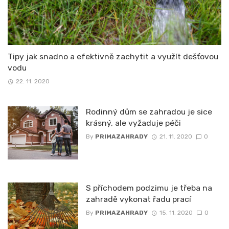
Tipy jak snadno a efektivně zachytit a využít dešťovou
vodu
22. 11. 2020
Rodinný dům se zahradou je sice
krásný, ale vyžaduje péči
By
PRIMAZAHRADY
21. 11. 2020
0
S příchodem podzimu je třeba na
zahradě vykonat řadu prací
By
PRIMAZAHRADY
15. 11. 2020
0