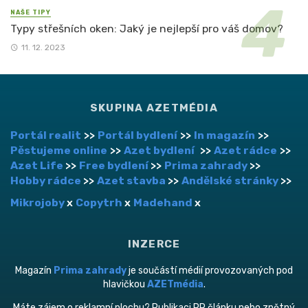
NAŠE TIPY
Typy střešních oken: Jaký je nejlepší pro váš domov?
11. 12. 2023
SKUPINA AZETMÉDIA
Portál realit
>>
Portál bydlení
>>
In magazín
>>
Pěstujeme online
>>
Azet bydlení
>>
Azet rádce
>>
Azet Life
>>
Free bydlení
>>
Prima zahrady
>>
Hobby rádce
>>
Azet stavba
>>
Andělské stránky
>>
Mikrojoby
x
Copytrh
x
Madehand
x
INZERCE
Magazín
Prima zahrady
je součástí médií provozovaných pod
hlavičkou
AZETmédia
.
Máte zájem o reklamní plochu? Publikaci PR článku nebo zpětný