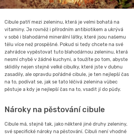
Cibule patří mezi zeleninu, která je velmi bohatá na
vitaminy. Je rovněž i přírodním antibiotikem a ukrývá
v sobě i blahodárné minerální látky, které jsou našemu
tělu více než prospěšné. Pokud si tedy chcete na své
zahrádce vypěstovat tuto blahodárnou zeleninu, která
nesmí chybě v žádné kuchyni, a toužíte po tom, abyste
sklidily nejen stejně velké cibulky, které jste v dubnu
zasadily, ale opravdu pořádné cibule, je ten nejlepší čas
na to, podívat se, jak se tato léčivá zelenina vůbec
pěstuje a kdy je nejlepší čas na to, vsadit jí do půdy.
Nároky na pěstování cibule
Cibule má, stejně tak, jako některé jiné druhy zeleniny,
své specifické nároky na pěstování. Cibuli není vhodné