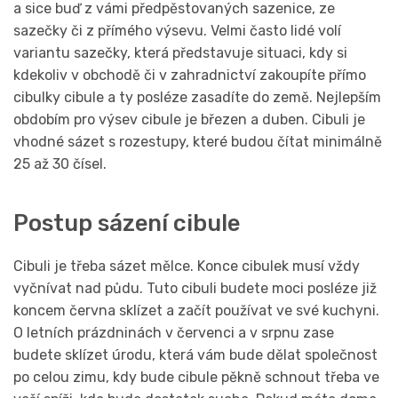
a sice buď z vámi předpěstovaných sazenice, ze
sazečky či z přímého výsevu. Velmi často lidé volí
variantu sazečky, která představuje situaci, kdy si
kdekoliv v obchodě či v zahradnictví zakoupíte přímo
cibulky cibule a ty posléze zasadíte do země. Nejlepším
obdobím pro výsev cibule je březen a duben. Cibuli je
vhodné sázet s rozestupy, které budou čítat minimálně
25 až 30 čísel.
Postup sázení cibule
Cibuli je třeba sázet mělce. Konce cibulek musí vždy
vyčnívat nad půdu. Tuto cibuli budete moci posléze již
koncem června sklízet a začít používat ve své kuchyni.
O letních prázdninách v červenci a v srpnu zase
budete sklízet úrodu, která vám bude dělat společnost
po celou zimu, kdy bude cibule pěkně schnout třeba ve