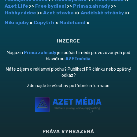
Azet Life
>>
Free bydlení
>>
Prima zahrady
>>
Hobby rádce
>>
Azet stavba
>>
Andělské stránky
>>
Mikrojoby
x
Copytrh
x
Madehand
x
INZERCE
Magazín
Prima zahrady
je součástí médií provozovaných pod
hlavičkou
AZETmédia
.
Máte zájem o reklamní plochu? Publikaci PR článku nebo zpětný
odkaz?
Zde najdete všechny potřebné informace:
PRÁVA VYHRAZENÁ