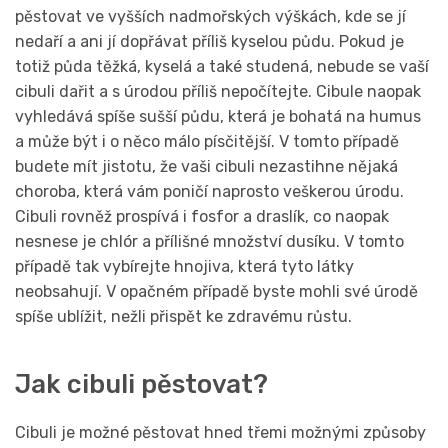
pěstovat ve vyšších nadmořských výškách, kde se jí
nedaří a ani jí dopřávat příliš kyselou půdu. Pokud je
totiž půda těžká, kyselá a také studená, nebude se vaší
cibuli dařit a s úrodou příliš nepočítejte. Cibule naopak
vyhledává spíše sušší půdu, která je bohatá na humus
a může být i o něco málo písčitější. V tomto případě
budete mít jistotu, že vaši cibuli nezastihne nějaká
choroba, která vám poničí naprosto veškerou úrodu.
Cibuli rovněž prospívá i fosfor a draslík, co naopak
nesnese je chlór a přílišné množství dusíku. V tomto
případě tak vybírejte hnojiva, která tyto látky
neobsahují. V opačném případě byste mohli své úrodě
spíše ublížit, nežli přispět ke zdravému růstu.
Jak cibuli pěstovat?
Cibuli je možné pěstovat hned třemi možnými způsoby