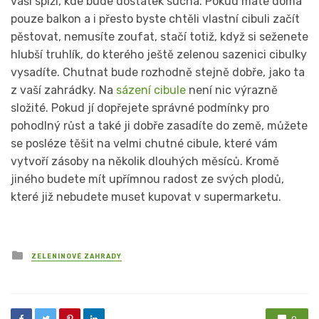
vaší spíži, kde bude dostatek sucha. Pokud máte doma
pouze balkon a i přesto byste chtěli vlastní cibuli začít
pěstovat, nemusíte zoufat, stačí totiž, když si seženete
hlubší truhlík, do kterého ještě zelenou sazenici cibulky
vysadíte. Chutnat bude rozhodně stejně dobře, jako ta
z vaší zahrádky. Na
sázení cibule
není nic výrazně
složité. Pokud jí dopřejete správné podmínky pro
pohodlný růst a také ji dobře zasadíte do země, můžete
se posléze těšit na velmi chutné cibule, které vám
vytvoří zásoby na několik dlouhých měsíců. Kromě
jiného budete mít upřímnou radost ze svých plodů,
které již nebudete muset kupovat v supermarketu.
Posted
ZELENINOVÉ ZAHRADY
in