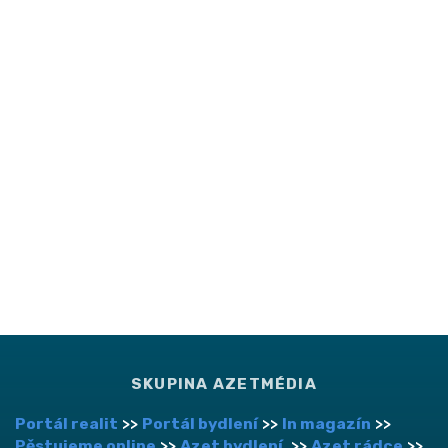
SKUPINA AZETMÉDIA
Portál realit
>>
Portál bydlení
>>
In magazín
>>
Pěstujeme online
>>
Azet bydlení
>>
Azet rádce
>>